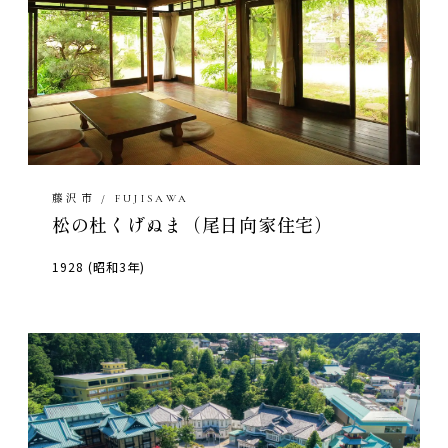
藤沢市 / FUJISAWA
松の杜くげぬま（尾日向家住宅）
1928 (昭和3年)