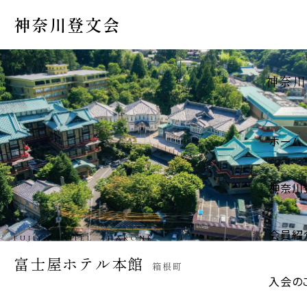
神奈川登文会
神奈川
ホーム
神奈川
会員紹
IGARASHI STORE · HADANO
五十嵐商店
秦野市
入会の