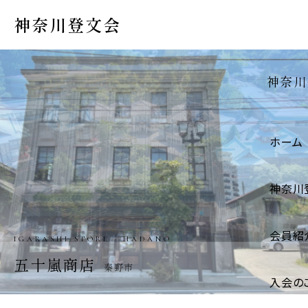
神奈川登文会
神奈川
ホーム
神奈川
会員紹
IGARASHI STORE · HADANO
五十嵐商店
秦野市
入会の