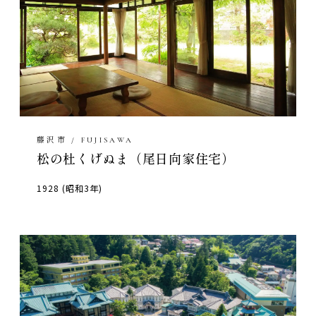
藤沢市 / FUJISAWA
松の杜くげぬま（尾日向家住宅）
1928 (昭和3年)