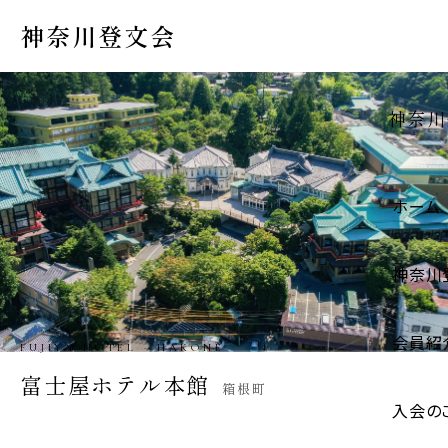
神奈川登文会
神奈川
ホーム
神奈川
会員紹
IGARASHI STORE · HADANO
五十嵐商店
秦野市
入会の