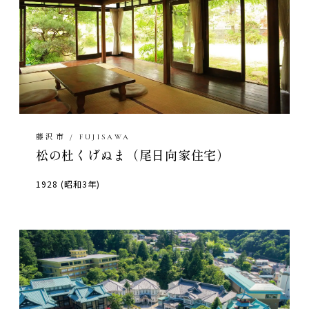
藤沢市 / FUJISAWA
松の杜くげぬま（尾日向家住宅）
1928 (昭和3年)