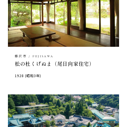
藤沢市 / FUJISAWA
松の杜くげぬま（尾日向家住宅）
1928 (昭和3年)