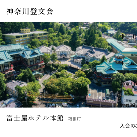
神奈川登文会
神奈川
ホーム
神奈川
会員紹
IGARASHI STORE · HADANO
五十嵐商店
秦野市
入会の