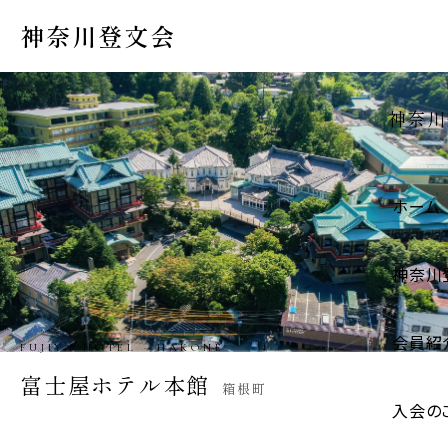
神奈川登文会
神奈川
ホーム
神奈川
会員紹
IGARASHI STORE · HADANO
五十嵐商店
秦野市
入会の