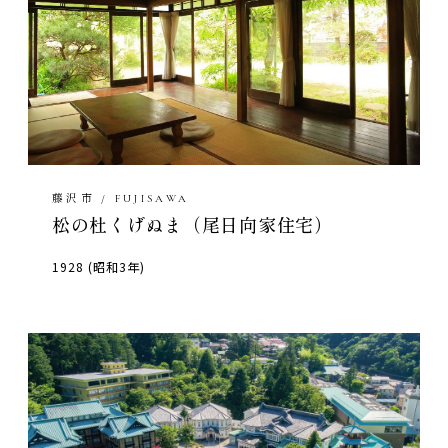
藤沢市 / FUJISAWA
松の杜くげぬま（尾日向家住宅）
1928 (昭和3年)