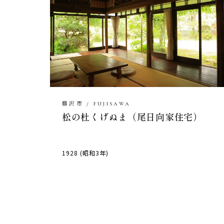
藤沢市 / FUJISAWA
松の杜くげぬま（尾日向家住宅）
1928 (昭和3年)