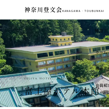
神奈川登文会
KANAGAWA · TOUBUNKAI
神奈川
ホーム
神奈川
IGARASHI STORE · HADANO
会員紹
五十嵐商店
秦野市
入会の