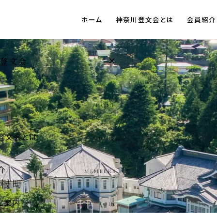
ホーム
神奈川登文会とは
会員紹介
×
登文会
HOME
登文会とは
ABOUT
介
MEMBERS
ご案内
JOIN