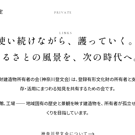
定
PRIVATE
LINKS
使い続けながら、護っていく
ふるさとの風景を、次の時代へ
建造物所有者の会（神奈川登文会）は、登録有形文化財の所有者と支
存・活用にまつわる知見を共有するための会です。
旅館、工場 ── 地域固有の歴史と景観を映す建造物を、 所有者が孤立
くりを目指しています。
神奈川登文会について