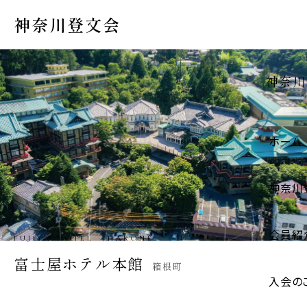
神奈川登文会
神奈川
ホーム
神奈川
会員紹
IGARASHI STORE · HADANO
五十嵐商店
秦野市
入会の