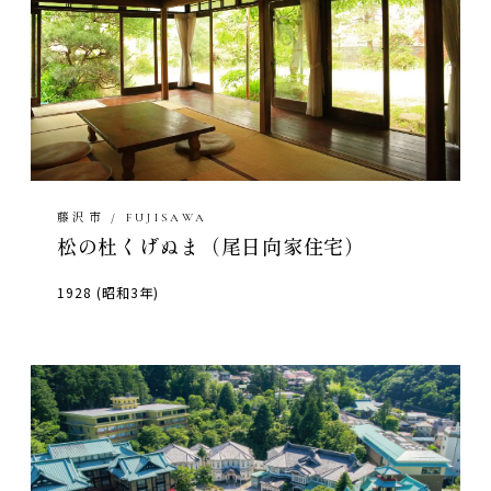
藤沢市 / FUJISAWA
松の杜くげぬま（尾日向家住宅）
1928 (昭和3年)