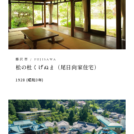
藤沢市 / FUJISAWA
松の杜くげぬま（尾日向家住宅）
1928 (昭和3年)