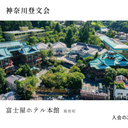
神奈川登文会
神奈川
ホーム
神奈川
会員紹
IGARASHI STORE · HADANO
五十嵐商店
秦野市
入会の