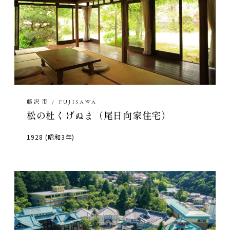
藤沢市 / FUJISAWA
松の杜くげぬま（尾日向家住宅）
1928 (昭和3年)