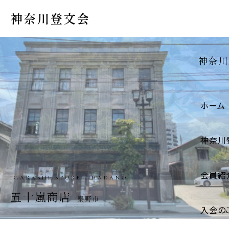
神奈川登文会
神奈川
ホーム
神奈川
会員紹
IGARASHI STORE · HADANO
五十嵐商店
秦野市
入会の