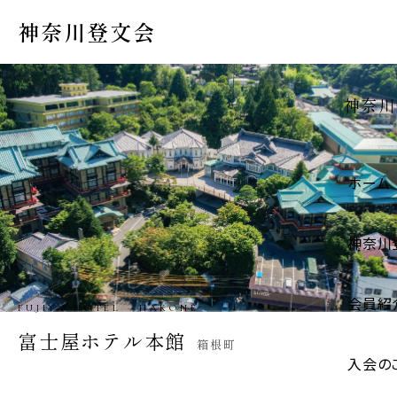
神奈川登文会
神奈川
ホーム
神奈川
会員紹
IGARASHI STORE · HADANO
五十嵐商店
秦野市
入会の