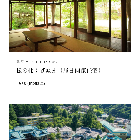
藤沢市 / FUJISAWA
松の杜くげぬま（尾日向家住宅）
1928 (昭和3年)