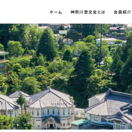
ホーム
神奈川登文会とは
会員紹介
×
登文会
HOME
登文会とは
ABOUT
介
MEMBERS
ご案内
JOIN