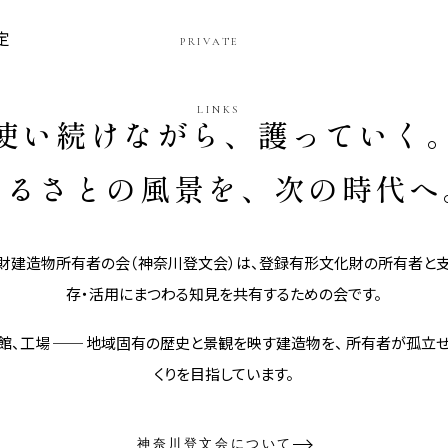
定
PRIVATE
LINKS
使い続けながら、護っていく
ふるさとの風景を、次の時代へ
建造物所有者の会（神奈川登文会）は、登録有形文化財の所有者と支
存・活用にまつわる知見を共有するための会です。
旅館、工場 ── 地域固有の歴史と景観を映す建造物を、 所有者が孤立
くりを目指しています。
神奈川登文会について