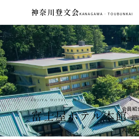
神奈川登文会
KANAGAWA · TOUBUNKAI
神奈川
ホーム
神奈川
IGARASHI STORE · HADANO
会員紹
五十嵐商店
秦野市
入会の