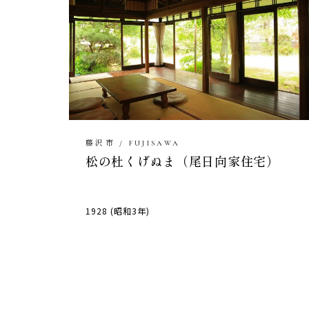
藤沢市 / FUJISAWA
松の杜くげぬま（尾日向家住宅）
1928 (昭和3年)