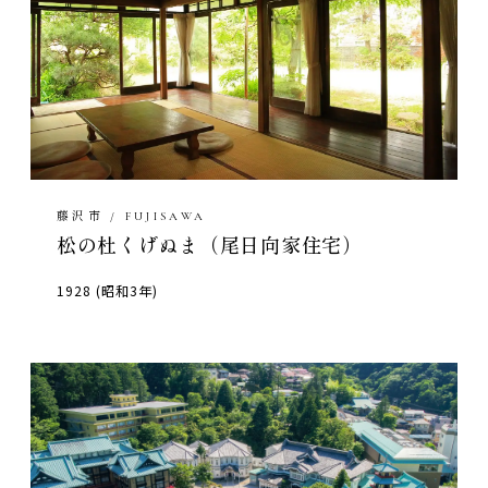
藤沢市 / FUJISAWA
松の杜くげぬま（尾日向家住宅）
1928 (昭和3年)