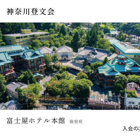
神奈川登文会
神奈川
ホーム
神奈川
会員紹
IGARASHI STORE · HADANO
五十嵐商店
秦野市
入会の