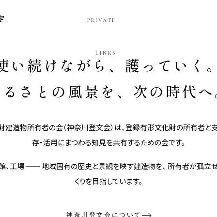
定
PRIVATE
LINKS
使い続けながら、護っていく
ふるさとの風景を、次の時代へ
建造物所有者の会（神奈川登文会）は、登録有形文化財の所有者と支
存・活用にまつわる知見を共有するための会です。
旅館、工場 ── 地域固有の歴史と景観を映す建造物を、 所有者が孤立
くりを目指しています。
神奈川登文会について