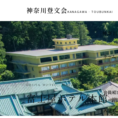
神奈川登文会
KANAGAWA · TOUBUNKAI
神奈川
ホーム
神奈川
IGARASHI STORE · HADANO
会員紹
五十嵐商店
秦野市
入会の