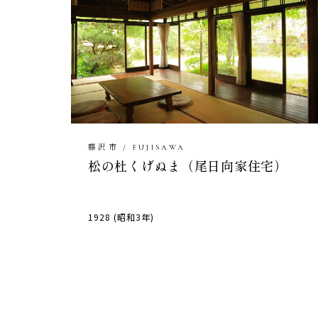
藤沢市 / FUJISAWA
松の杜くげぬま（尾日向家住宅）
1928 (昭和3年)