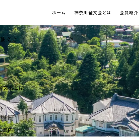
ホーム
神奈川登文会とは
会員紹介
×
登文会
HOME
登文会とは
ABOUT
介
MEMBERS
ご案内
JOIN