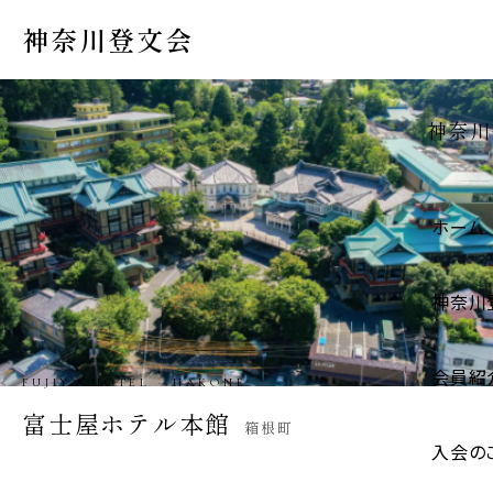
神奈川登文会
神奈川
ホーム
神奈川
会員紹
IGARASHI STORE · HADANO
五十嵐商店
秦野市
入会の