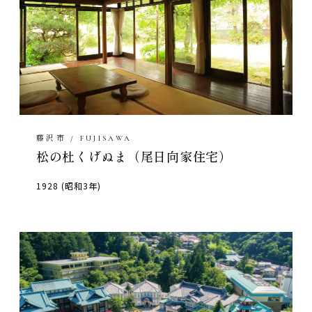
藤沢市 / FUJISAWA
松の杜くげぬま（尾日向家住宅）
1928 (昭和3年)