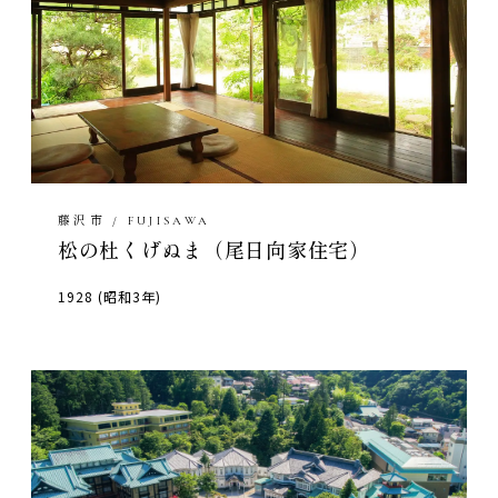
藤沢市 / FUJISAWA
松の杜くげぬま（尾日向家住宅）
1928 (昭和3年)