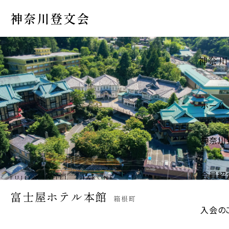
神奈川登文会
神奈川
ホーム
神奈川
会員紹
IGARASHI STORE · HADANO
五十嵐商店
秦野市
入会の