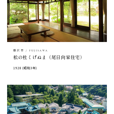
藤沢市 / FUJISAWA
松の杜くげぬま（尾日向家住宅）
1928 (昭和3年)